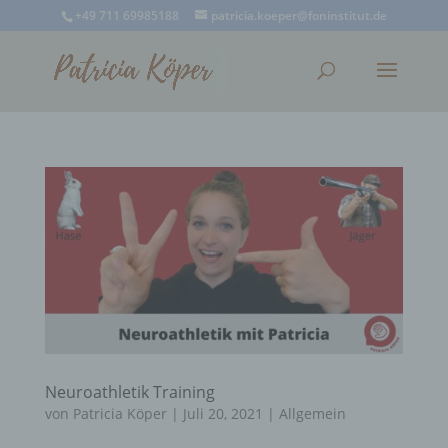
+49 711 69985188
patricia.koeper@foninstitut.de
Neuroathletik Training
von
Patricia Köper
|
Juli 20, 2021
|
Allgemein