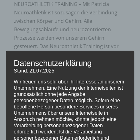
NEUROATHLETIK TRAINING – Mit Patricia
Neuroathletik ist sozusagen die Verbindung
zwischen Körper und Gehirn. Alle
Bewegungsabläufe und neurozentrierten
Prozesse werden von unserem Gehirn
gesteuert. Das Neuroathletik Training ist vor
Allem dann sehr gut, wenn...
Datenschutzerklärung
Stand: 21.07.2025
Wir freuen uns sehr über Ihr Interesse an unserem
Unternehmen. Eine Nutzung der Internetseiten ist
grundsätzlich ohne jede Angabe
Neueste Beiträge
personenbezogener Daten möglich. Sofern eine
Einsatz von Spielen in der kindlichen
betroffene Person besondere Services unseres
Unternehmens über unsere Internetseite in
Entwicklung
Anspruch nehmen möchte, könnte jedoch eine
Verarbeitung personenbezogener Daten
Schulreife und Schulfähigkeit
erforderlich werden. Ist die Verarbeitung
Produktempfehlung
personenbezogener Daten erforderlich und