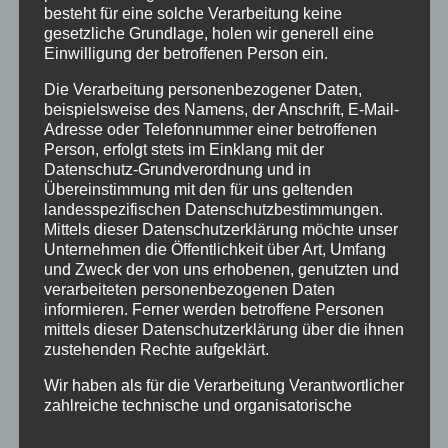
besteht für eine solche Verarbeitung keine
Neuroathletik Training
gesetzliche Grundlage, holen wir generell eine
Einwilligung der betroffenen Person ein.
Gewaltfreie Kommunikation
Die Verarbeitung personenbezogener Daten,
beispielsweise des Namens, der Anschrift, E-Mail-
Kategorien
Adresse oder Telefonnummer einer betroffenen
Allgemein
Person, erfolgt stets im Einklang mit der
Datenschutz-Grundverordnung und in
Patricia
Übereinstimmung mit den für uns geltenden
landesspezifischen Datenschutzbestimmungen.
Mittels dieser Datenschutzerklärung möchte unser
Schlagwörter
Unternehmen die Öffentlichkeit über Art, Umfang
Blog
Blogartikel
Einschulung
Entwicklung
und Zweck der von uns erhobenen, genutzten und
verarbeiteten personenbezogenen Daten
Ergotherapie
Frohes Neues
Frühförderung
informieren. Ferner werden betroffene Personen
mittels dieser Datenschutzerklärung über die ihnen
frühkindliche Reflexe
Gewaltfreie Kommunikation
GFK
zustehenden Rechte aufgeklärt.
Giraffensprache
Neujahrsgrüsse
Neuroathletik
Wir haben als für die Verarbeitung Verantwortlicher
zahlreiche technische und organisatorische
Patricia Köper
Schulfähigkeit
Seminare
Maßnahmen umgesetzt, um einen möglichst
Teilleistungen
Vorschulkind
Webinare
Wolfsprache
lückenlosen Schutz der über diese Internetseite