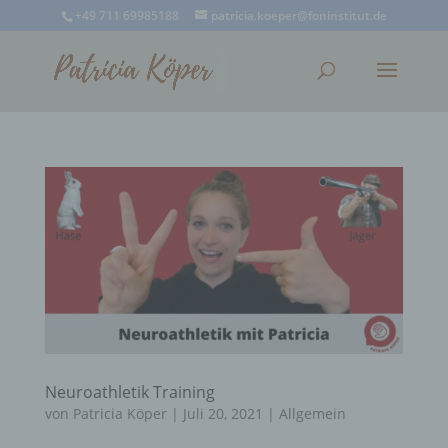
+49 711 69985188
patricia.koeper@foninstitut.de
Neuroathletik Training
von
Patricia Köper
|
Juli 20, 2021
|
Allgemein