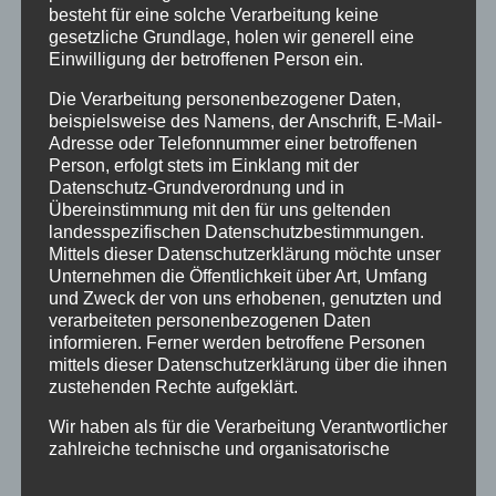
besteht für eine solche Verarbeitung keine
Neuroathletik Training
gesetzliche Grundlage, holen wir generell eine
Einwilligung der betroffenen Person ein.
Gewaltfreie Kommunikation
Die Verarbeitung personenbezogener Daten,
beispielsweise des Namens, der Anschrift, E-Mail-
Kategorien
Adresse oder Telefonnummer einer betroffenen
Allgemein
Person, erfolgt stets im Einklang mit der
Datenschutz-Grundverordnung und in
Patricia
Übereinstimmung mit den für uns geltenden
landesspezifischen Datenschutzbestimmungen.
Mittels dieser Datenschutzerklärung möchte unser
Schlagwörter
Unternehmen die Öffentlichkeit über Art, Umfang
Blog
Blogartikel
Einschulung
Entwicklung
und Zweck der von uns erhobenen, genutzten und
verarbeiteten personenbezogenen Daten
Ergotherapie
Frohes Neues
Frühförderung
informieren. Ferner werden betroffene Personen
mittels dieser Datenschutzerklärung über die ihnen
frühkindliche Reflexe
Gewaltfreie Kommunikation
GFK
zustehenden Rechte aufgeklärt.
Giraffensprache
Neujahrsgrüsse
Neuroathletik
Wir haben als für die Verarbeitung Verantwortlicher
zahlreiche technische und organisatorische
Patricia Köper
Schulfähigkeit
Seminare
Maßnahmen umgesetzt, um einen möglichst
Teilleistungen
Vorschulkind
Webinare
Wolfsprache
lückenlosen Schutz der über diese Internetseite