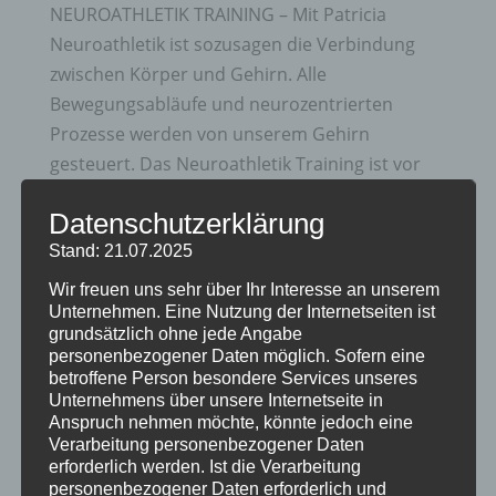
NEUROATHLETIK TRAINING – Mit Patricia
Neuroathletik ist sozusagen die Verbindung
zwischen Körper und Gehirn. Alle
Bewegungsabläufe und neurozentrierten
Prozesse werden von unserem Gehirn
gesteuert. Das Neuroathletik Training ist vor
Allem dann sehr gut, wenn...
Datenschutzerklärung
Stand: 21.07.2025
Wir freuen uns sehr über Ihr Interesse an unserem
Unternehmen. Eine Nutzung der Internetseiten ist
grundsätzlich ohne jede Angabe
Neueste Beiträge
personenbezogener Daten möglich. Sofern eine
Einsatz von Spielen in der kindlichen
betroffene Person besondere Services unseres
Unternehmens über unsere Internetseite in
Entwicklung
Anspruch nehmen möchte, könnte jedoch eine
Verarbeitung personenbezogener Daten
Schulreife und Schulfähigkeit
erforderlich werden. Ist die Verarbeitung
Produktempfehlung
personenbezogener Daten erforderlich und